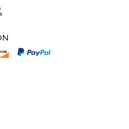
o
te
ON