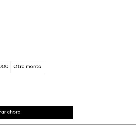
,000
Otro monto
ar ahora