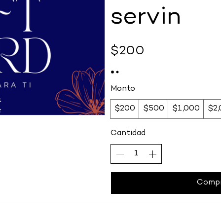
servin
$200
Monto
$200
$500
$1,000
$2
Cantidad
Compr