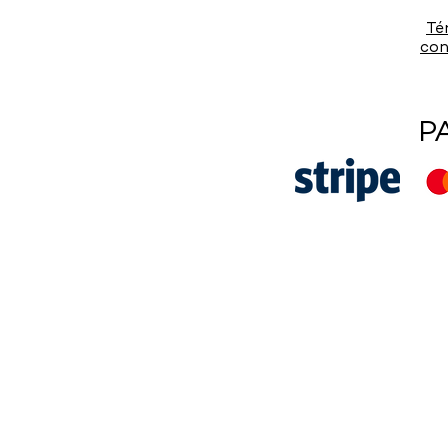
Té
con
P