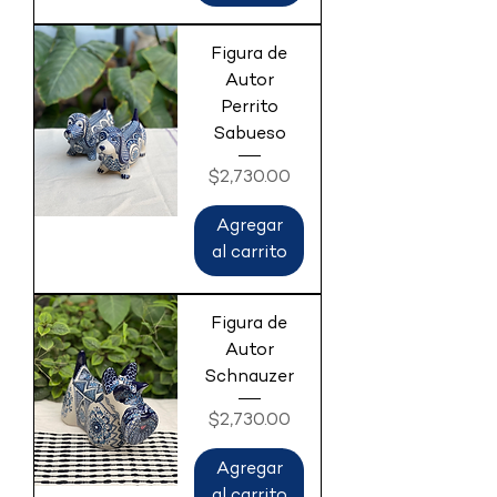
Figura de
Autor
Perrito
Sabueso
Precio
$2,730.00
Agregar
al carrito
Figura de
Autor
Schnauzer
Precio
$2,730.00
Agregar
al carrito