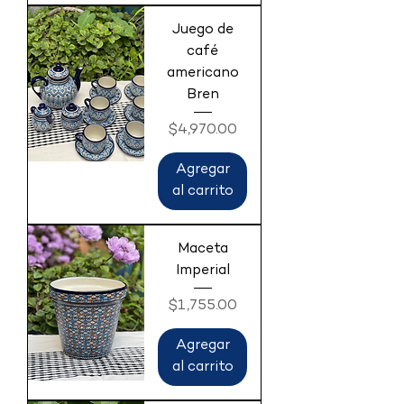
Juego de
café
americano
Bren
Precio
$4,970.00
Agregar
al carrito
Maceta
Imperial
Precio
$1,755.00
Agregar
al carrito