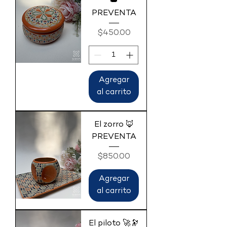
👑
PREVENTA
Precio
$450.00
Agregar
al carrito
El zorro 🦊
PREVENTA
Precio
$850.00
Agregar
al carrito
El piloto 🚀🔭