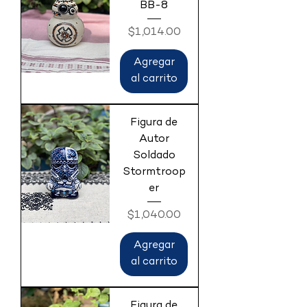
BB-8
Precio
$1,014.00
Agregar
al carrito
Figura de
Autor
Soldado
Stormtroop
er
Precio
$1,040.00
Agregar
al carrito
Figura de