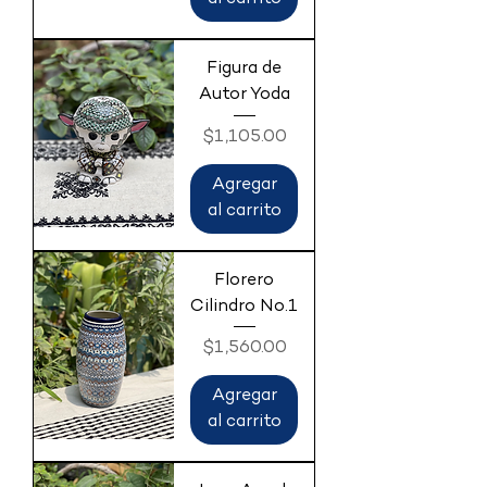
Figura de
Autor Yoda
Precio
$1,105.00
Agregar
al carrito
Florero
Cilindro No.1
Precio
$1,560.00
Agregar
al carrito