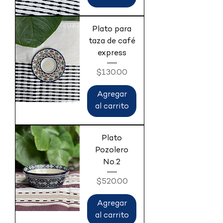
Plato para
taza de café
express
Precio
$130.00
Agregar
al carrito
Plato
Pozolero
No.2
Precio
$520.00
Agregar
al carrito