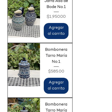
Jarra Asa de
Bode No.1
Precio
$1,950.00
Agregar
al carrito
Bombonera
Tarro María
No.1
Precio
$585.00
Agregar
al carrito
Bombonera
Tarro María