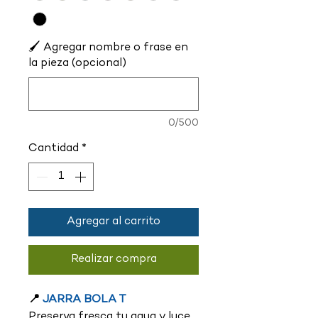
🖌️ Agregar nombre o frase en
la pieza (opcional)
0/500
Cantidad
*
Agregar al carrito
Realizar compra
📍
JARRA BOLA T
Preserva fresca tu agua y luce