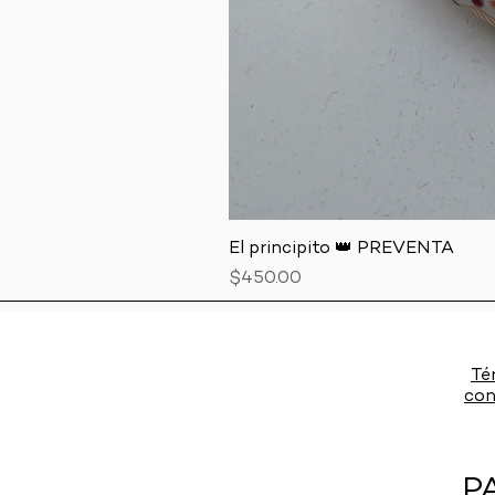
El principito 👑 PREVENTA
Precio
$450.00
Té
con
P