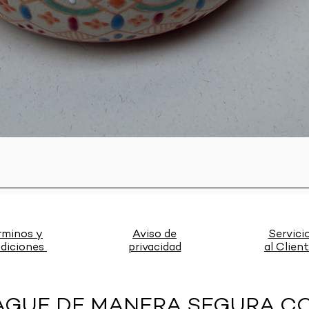
Vista rápida
rminos y
Aviso de
Servici
diciones
privacidad
al Clien
AGUE DE MANERA SEGURA C