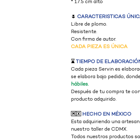
* 17.5 cm alto
🌷
CARACTERISTICAS ÚNICA
Libre de plomo.
Resistente.
Con firma de autor.
CADA PIEZA ES ÚNICA
⌛
TIEMPO DE ELABORACIÓ
Cada pieza Servin es elabora
se elabora bajo pedido, dond
hábiles.
Después de tu compra te con
producto adquirido.
🇲🇽
HECHO EN MÉXICO
Esta adquiriendo una artesa
nuestro taller de CDMX.
Todos nuestros productos son