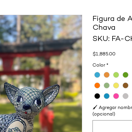
Figura de 
Chava
SKU: FA-
Precio
$1,885.00
Color
*
🖌️ Agregar nombr
(opcional)