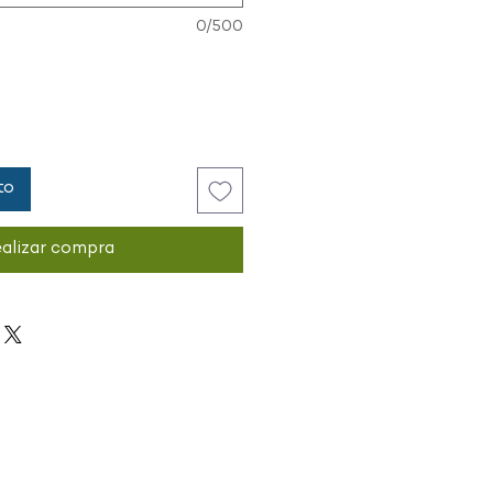
0/500
to
alizar compra