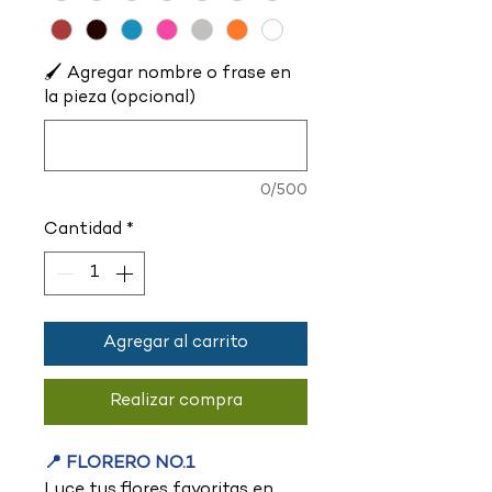
🖌️ Agregar nombre o frase en
la pieza (opcional)
0/500
Cantidad
*
Agregar al carrito
Realizar compra
📍 FLORERO NO.1
Luce tus flores favoritas en