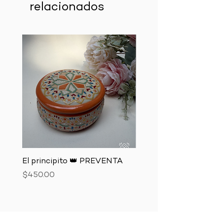
relacionados
El principito 👑 PREVENTA
El zorro 🦊 PREVENTA
Precio
Precio
$450.00
$850.00