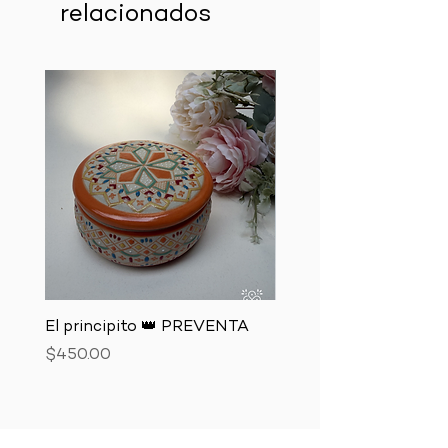
relacionados
El principito 👑 PREVENTA
El zorro 🦊 PREVENTA
Precio
Precio
$450.00
$850.00