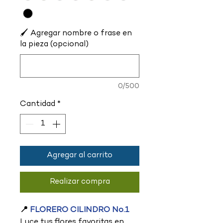
🖌️ Agregar nombre o frase en
la pieza (opcional)
0/500
Cantidad
*
Agregar al carrito
Realizar compra
📍
FLORERO CILINDRO No.1
Luce tus flores favoritas en